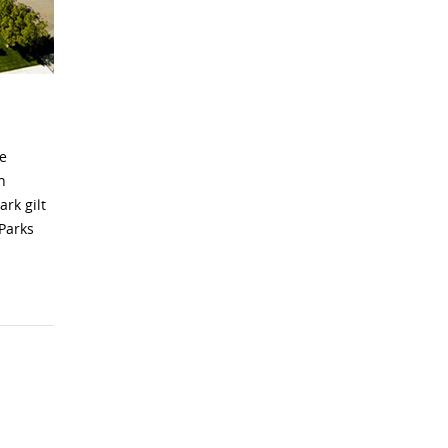
e
n
rk gilt
 Parks