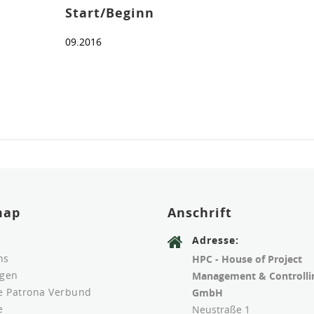
Start/Beginn
09.2016
map
Anschrift
Adresse:
ns
HPC - House of Project
ngen
Management & Controlli
le Patrona Verbund
GmbH
e
Neustraße 1